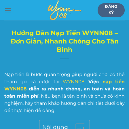
Chuyển
ĐĂNG
đến
KÝ
nội
dung
Hướng Dẫn Nạp Tiền WYNN08 –
Đơn Giản, Nhanh Chóng Cho Tân
Binh
Nạp tiền là bước quan trọng giúp người chơi có thể
tham gia cá cược tại
WYNN08
.
Việc
nạp tiền
WYNN08
diễn ra nhanh chóng, an toàn và hoàn
toàn miễn phí
. Nếu bạn là tân binh và chưa có kinh
nghiệm, hãy tham khảo hướng dẫn chi tiết dưới đây
để thực hiện dễ dàng!
Nội dung