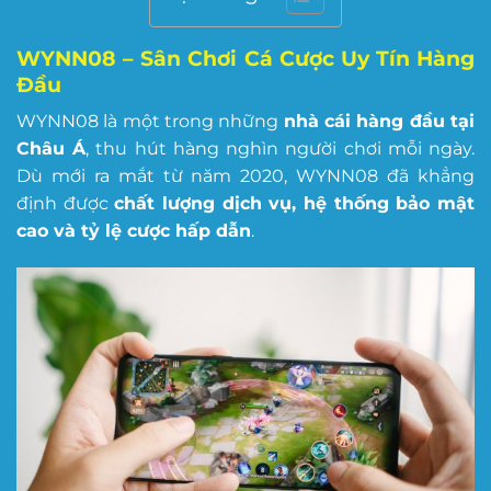
WYNN08 – Sân Chơi Cá Cược Uy Tín Hàng
Đầu
WYNN08 là một trong những
nhà cái hàng đầu tại
Châu Á
, thu hút hàng nghìn người chơi mỗi ngày.
Dù mới ra mắt từ năm 2020, WYNN08 đã khẳng
định được
chất lượng dịch vụ, hệ thống bảo mật
cao và tỷ lệ cược hấp dẫn
.