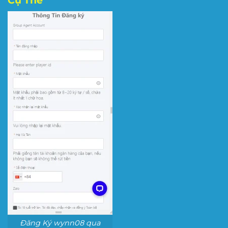
Đăng Ký wynn08 qua