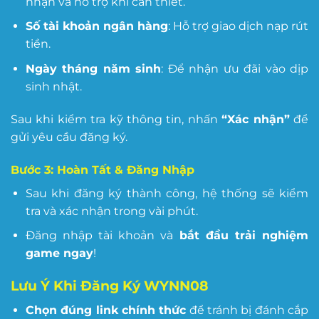
nhận và hỗ trợ khi cần thiết.
Số tài khoản ngân hàng
: Hỗ trợ giao dịch nạp rút
tiền.
Ngày tháng năm sinh
: Để nhận ưu đãi vào dịp
sinh nhật.
Sau khi kiểm tra kỹ thông tin, nhấn
“Xác nhận”
để
gửi yêu cầu đăng ký.
Bước 3: Hoàn Tất & Đăng Nhập
Sau khi đăng ký thành công, hệ thống sẽ kiểm
tra và xác nhận trong vài phút.
Đăng nhập tài khoản và
bắt đầu trải nghiệm
game ngay
!
Lưu Ý Khi Đăng Ký WYNN08
Chọn đúng link chính thức
để tránh bị đánh cắp