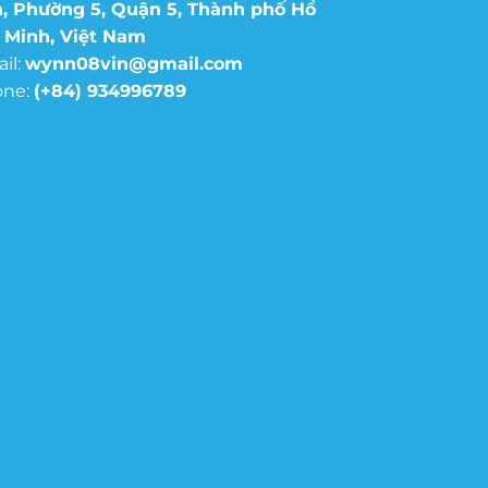
, Phường 5, Quận 5, Thành phố Hồ
 Minh, Việt Nam
il:
wynn08vin@gmail.com
one:
(+84) 934996789