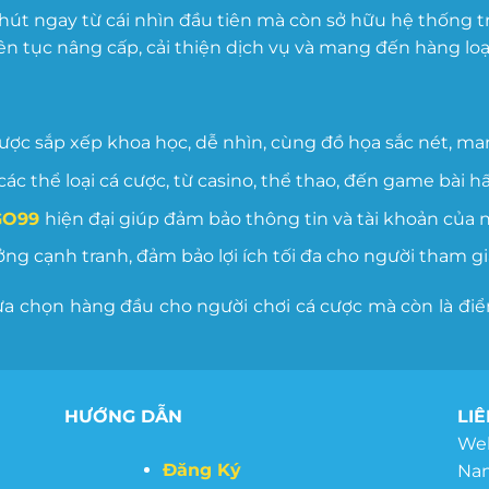
hút ngay từ cái nhìn đầu tiên mà còn sở hữu hệ thống t
n tục nâng cấp, cải thiện dịch vụ và mang đến hàng loạt
ược sắp xếp khoa học, dễ nhìn, cùng đồ họa sắc nét, mang
các thể loại cá cược, từ casino, thể thao, đến game bài h
GO99
hiện đại giúp đảm bảo thông tin và tài khoản của ng
ởng cạnh tranh, đảm bảo lợi ích tối đa cho người tham gi
ựa chọn hàng đầu cho người chơi cá cược mà còn là điể
HƯỚNG DẪN
LI
Web
Đăng Ký
Na