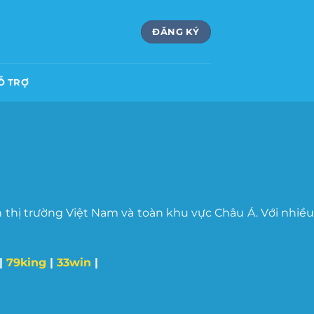
ĐĂNG KÝ
Ỗ TRỢ
n thị trường Việt Nam và toàn khu vực Châu Á. Với nhiều
|
79king
|
33win
|