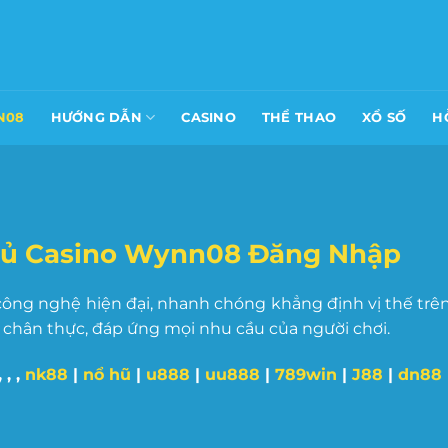
N08
HƯỚNG DẪN
CASINO
THỂ THAO
XỔ SỐ
H
ủ Casino Wynn08 Đăng Nhập
 công nghệ hiện đại, nhanh chóng khẳng định vị thế trê
, chân thực, đáp ứng mọi nhu cầu của người chơi.
, , ,
nk88
|
nổ hũ
|
u888
|
uu888
|
789win
|
J88
|
dn88